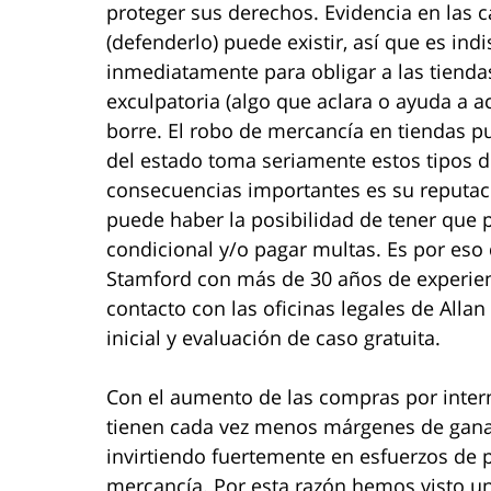
proteger sus derechos. Evidencia en las c
(defenderlo) puede existir, así que es in
inmediatamente para obligar a las tiendas
exculpatoria (algo que aclara o ayuda a a
borre. El robo de mercancía en tiendas p
del estado toma seriamente estos tipos d
consecuencias importantes es su reputac
puede haber la posibilidad de tener que p
condicional y/o pagar multas. Es por es
Stamford con más de 30 años de experien
contacto con las oficinas legales de Alla
inicial y evaluación de caso gratuita.
Con el aumento de las compras por interne
tienen cada vez menos márgenes de ganan
invirtiendo fuertemente en esfuerzos de p
mercancía. Por esta razón hemos visto u