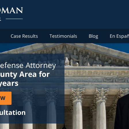
Case Results
Testimonials
Blog
En Españ
efense Attorney
ounty Area for
years
OW
ultation